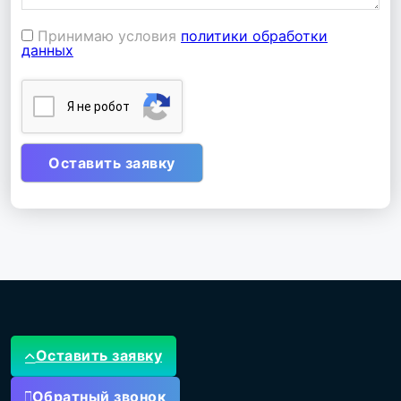
Принимаю условия
политики обработки
данных
Я нe poбoт
Оставить заявку
Обратный звонок