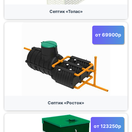
Септик «Топас»
от 69900р
Септик «Росток»
от 123250р