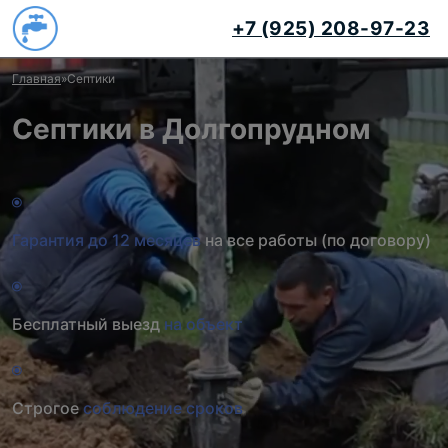
+7 (925) 208-97-23
Главная
»
Септики
Септики в Долгопрудном
Гарантия до 12 месяцев
на все работы (по договору)
Бесплатный выезд
на объект
Строгое
соблюдение сроков