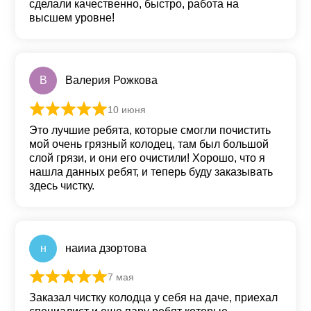
сделали качественно, быстро, работа на
высшем уровне!
В
Валерия Рожкова
10 июня
Оценка
5
из 5
Это лучшие ребята, которые смогли почистить
мой очень грязный колодец, там был большой
слой грязи, и они его очистили! Хорошо, что я
нашла данных ребят, и теперь буду заказывать
здесь чистку.
н
наииа дзортова
7 мая
Оценка
5
из 5
Заказал чистку колодца у себя на даче, приехал